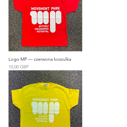
Logo MP — czerwona koszulka
Cena
10,00 GBP