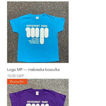
Logo MP — niebieska koszulka
Cena
10,00 GBP
Bestseller