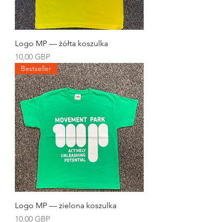
Logo MP — żółta koszulka
Cena
10,00 GBP
Bestseller
Logo MP — zielona koszulka
Cena
10,00 GBP