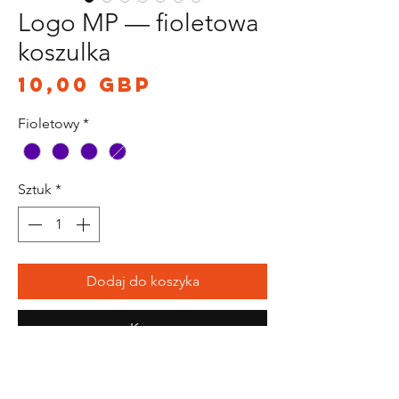
Logo MP — fioletowa
koszulka
Cena
10,00 GBP
Fioletowy
*
Sztuk
*
Dodaj do koszyka
Kup
* Należy pamiętać, że dostępne są inne