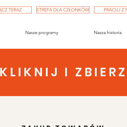
ĄCZ TERAZ
STREFA DLA CZŁONKÓW
PRACUJ Z 
Nasze programy
Nasza historia
KLIKNIJ I ZBIER