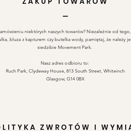
ZAKUP TOWARÓW
zamówieniu niektórych naszych towarów? Niezależnie od tego, 
lka, bluza z kapturem czy butelka wody, pamiętaj, że należy j
siedzibie Movement Park.
Nasz adres odbioru to:
Ruch Park, Clydeway House, 813 South Street, Whiteinch
Glasgow, G14 0BX
OLITYKA ZWROTÓW I WYMI