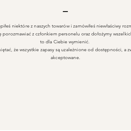
upiłeś niektóre z naszych towarów i zamówiłeś niewłaściwy roz
ę porozmawiać z członkiem personelu
oraz
dołożymy wszelkich
to dla Ciebie wymienić.
ętać, że wszystkie zapasy są uzależnione od dostępności, a zw
akceptowane.