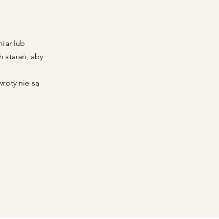
miar lub
 starań, aby
roty nie są