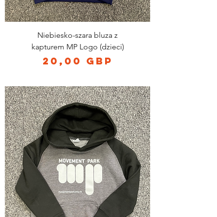
Niebiesko-szara bluza z
kapturem MP Logo (dzieci)
Cena
20,00 GBP