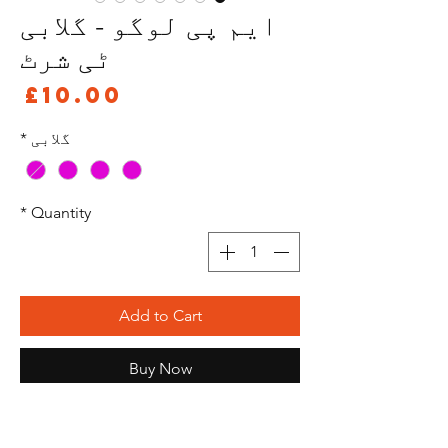
ایم پی لوگو - گلابی
ٹی شرٹ
ce
£10.00
گلابی
*
*
Quantity
Add to Cart
Buy Now
*براہ کرم نوٹ کریں کہ دوسرے رنگ