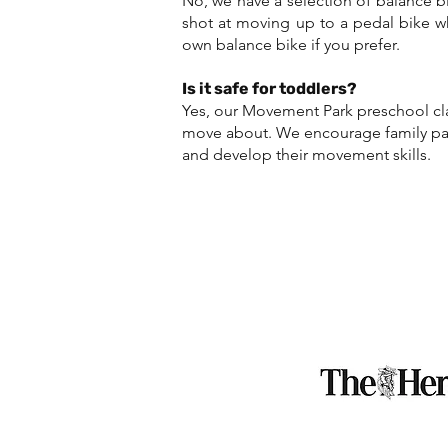
No, we have a selection of balance bi
shot at moving up to a pedal bike w
own balance bike if you prefer.
Is it safe for toddlers?
Yes, our Movement Park preschool clas
move about. We encourage family par
and develop their movement skills.
BECOME