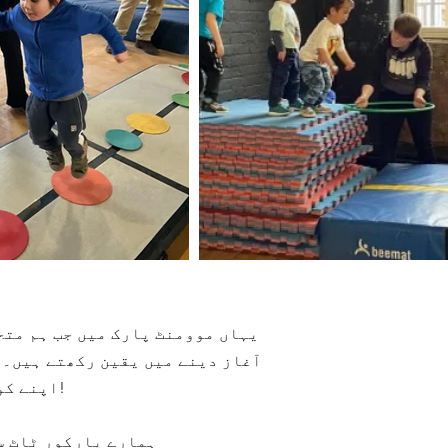
یہاں موومنٹ پارک میں جب ہم متح
اپنے کوچز کی مدد سے دریافت کرنے اور سیکھنے کا موقع فراہم کرتے ہیں!
ہمارے پارکور ٹاٹ سیشن پیر کو، جم ٹاٹ اور وہیلی ٹاٹ بدھ کو اور ننجا ٹاٹ جمعہ کو ہوتے ہیں۔