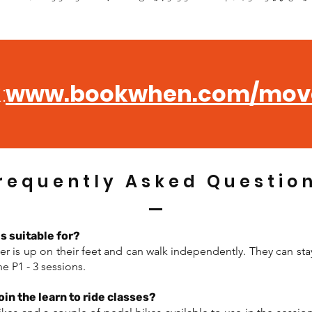
www.bookwhen.com/mov
کتاب کا لنک:
requently Asked Questio
s suitable for?
r is up on their feet and can walk independently. They can stay 
he P1 - 3 sessions.
oin the learn to ride classes?