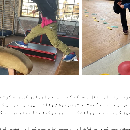
رک ہونے اور نقل و حرکت کے بنیادی اصولوں کی بات کرتے 
آغاز دینے میں یقین رکھتے ہیں۔ اس لیے ہم نے 4 مختلف ٹوٹس سیشن بنا