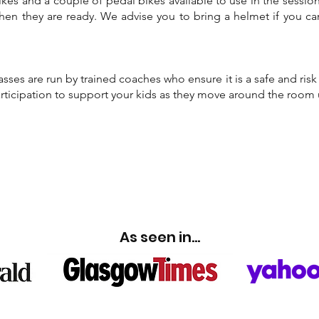
kes and a couple of pedal bikes available to use in the session
hen they are ready. We advise you to bring a helmet if you c
ses are run by trained coaches who ensure it is a safe and ris
ticipation to support your kids as they move around the roo
 A MOVEMENT PARK 
As seen in...