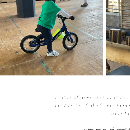
ہیں تو ہم اپنے بچوں کو بہترین
ئے ہیں، یہ سب آپ کے چھوٹے بچے کو ان کے والدین اور