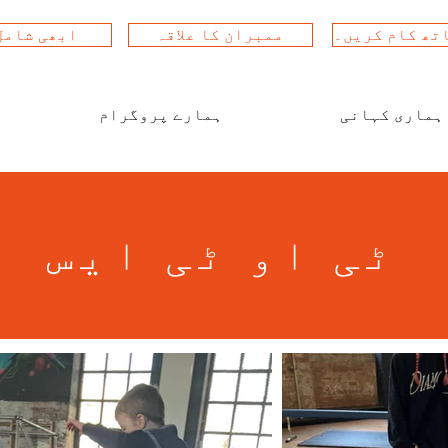
تھ کام کریں۔
ممبران کا علاقہ
ابھی شامل
ہماری کہانی
ہمارے پروگرام
ٹی او ٹی ایس