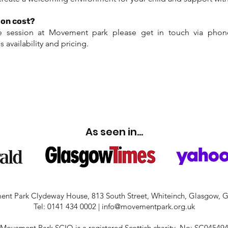
ion cost?
ne session at Movement park please get in touch via phon
 availability and pricing.
 A MOVEMENT PARK 
As seen in...
nt Park Clydeway House, 813 South Street, Whiteinch, Glasgow, 
Tel: 0141 434 0002 | info@movementpark.org.uk
Movement Park SCIO is a registered Scottish charity, No: SC04549