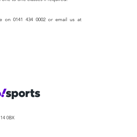
e on 0141 434 0002 or email us at
MEMBER
G14 0BX
4