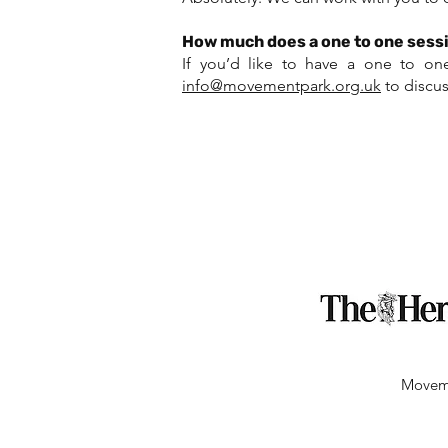
How much does a one to one sess
If you’d like to have a one to o
info@movementpark.org.uk
to discuss
BECOME
Moveme