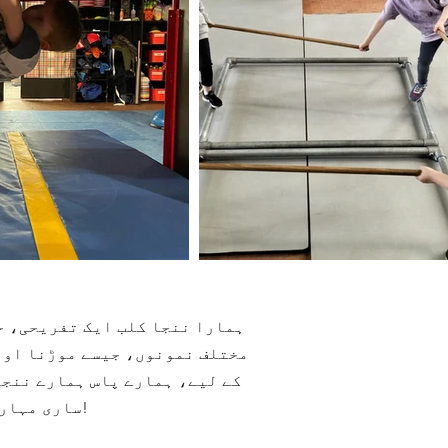
ہمارا ننجا کلب ایک تفریحی، ح
مختلف نمونوں، جیسے موڑنا اور
ساری مہارتیں سیکھتے ہیں، اپنے ننجا پوسٹر کے لیے اسٹیکرز حاصل کرتے ہیں!