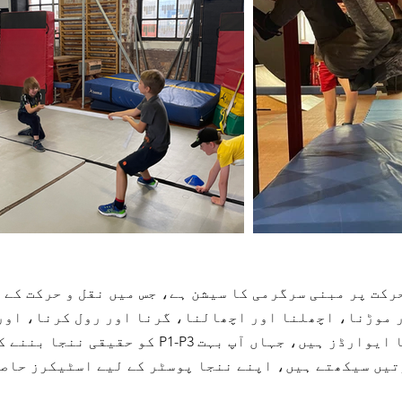
رکت پر مبنی سرگرمی کا سیشن ہے، جس میں نقل و حرکت کے
 موڑنا، اچھلنا اور اچھالنا، گرنا اور رول کرنا، اور 
کو حقیقی ننجا بننے کے لیے ہر چیز کی ضرورت ہے!!