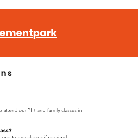
ementpark
ons
attend our P1+ and family classes in
class?
one to one classes if required.