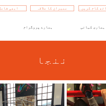
تھ کام کریں۔
ممبران کا علاقہ
ابھی شامل
ہماری کہانی
ہمارے پروگرام
ننجا