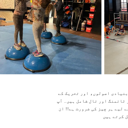
 بنیادی اصولوں، اور تحریک کے
ٹائمنگ اور تال شامل ہیں۔ آپ
 ان P1-P3 کے لیے، ہمارے پاس ہمارے ننجا ایوارڈز ہیں، جہاں آپ بہت