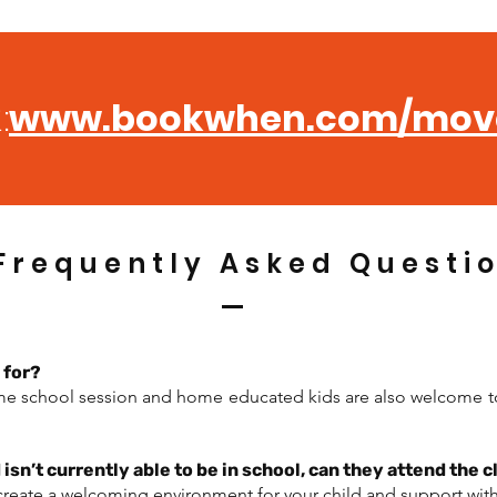
www.bookwhen.com/mov
کتاب کا لنک:
Frequently Asked Questi
 for?
me school session and home educated kids are also welcome to 
isn’t currently able to be in school, can they attend the 
create a welcoming environment for your child and support with 