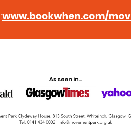
www.bookwhen.com/mov
کتاب کا لنک:
 A MOVEMENT PARK 
As seen in...
nt Park Clydeway House, 813 South Street, Whiteinch, Glasgow, 
Tel: 0141 434 0002 | info@movementpark.org.uk