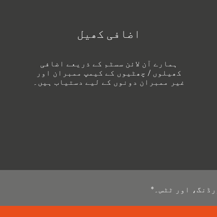
اضافی کھیل
ہمارے آن لائن سسٹم کے ذریعے اضافی
کھیلوں / چھٹیوں کے کیمپ ممبران اور
غیر ممبران دونوں کے لیے دستیاب ہیں۔
رڈنگ، اور ٹٹس۔