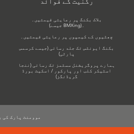
رکنیت کے فوائد
بلاک بکنگ پر رعایتی قیمتیں۔
(جیسے BMXing)۔
چھٹیوں کے کیمپوں پر رعایتی قیمتیں۔
بکنگ ایونٹس تک جلد رسائی (جیسے کرسمس
پارٹی)
ہمارے پروگریشنل سسٹمز تک رسائی (ننجا
اسٹیکر کلب اور پارکور / اسکیٹ بورڈ
گریڈنگز)
*موومنٹ پارک کی 