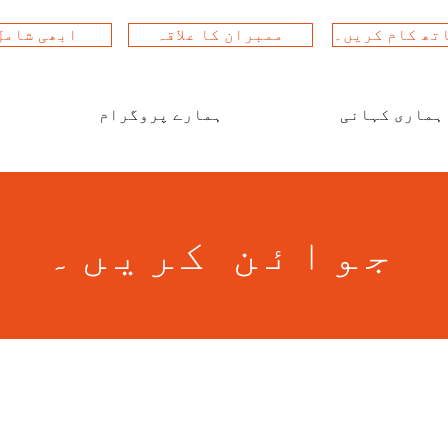
تھ کام کریں۔
ممبران کا علاقہ
ابھی شامل
ہماری کہانی
ہمارے پروگرام
جوائن کریں۔