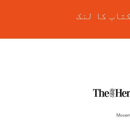
BECOME
Moveme