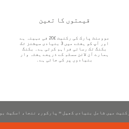
قیمتوں کا تعین
موومنٹ پارک کی رکنیت £20 فی مہینہ ہے
اور آپ کو ہفتے میں 3 بنیادی سیشنز تک
بکنگ تک رسائی فراہم کرتی ہے۔ بکنگ
ہمارے آن لائن سسٹم کے ذریعے ہفتہ وار
بنیادوں پر کی جاتی ہے۔
رکنیت میں شامل بنیادی کھیل = پارکور، ننجا، اسکیٹ بو