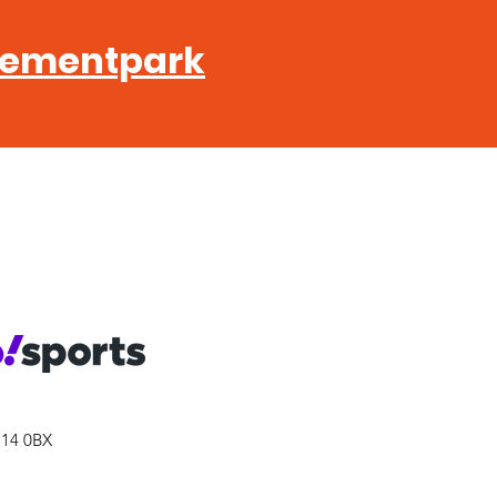
ementpark
MEMBER
G14 0BX