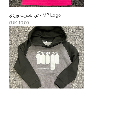
MP Logo - تي شيرت وردي
السعر
هودي رمادي / أسود بشعار MP
(للأطفال)
السعر