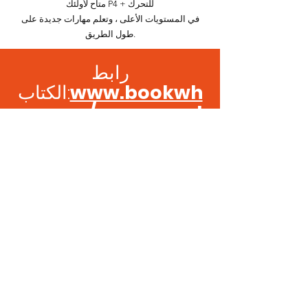
متاح لأولئك P4 + للتحرك
في المستويات الأعلى ، وتعلم مهارات جديدة على
طول الطريق.
رابط
www.bookwh
الكتاب:
en.com/movement
park
BECOME A MOVEMENT
PARK MEMBER
As seen in...