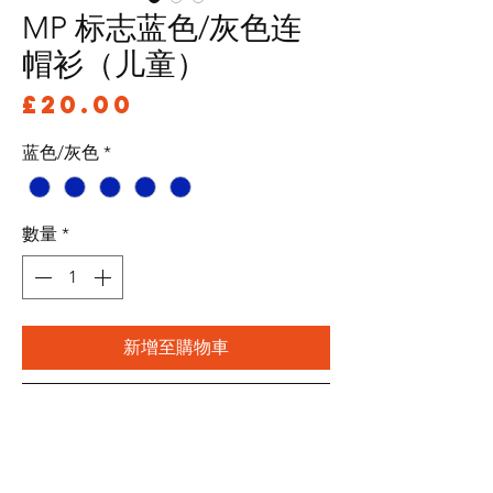
MP 标志蓝色/灰色连
帽衫（儿童）
價
£20.00
格
蓝色/灰色
*
數量
*
新增至購物車
立即購買
*请注意 - 徽标位置可能因颜色/尺寸而